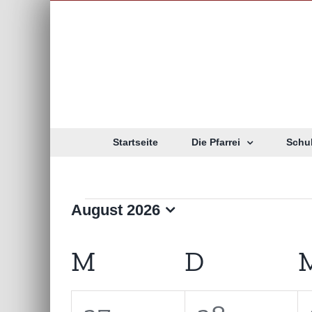
Zum
Inhalt
springen
Startseite
Die Pfarrei
Schu
Veranstaltunge
August 2026
Datum
wählen.
Kalender
M
MONTAG
D
DIENST
von