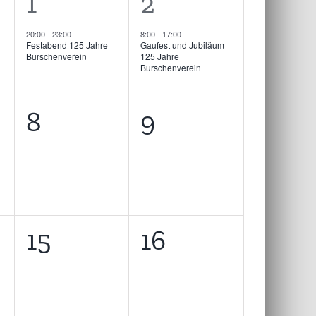
1
1
1
2
altung,
Veranstaltung,
Veranstaltung
20:00
-
23:00
8:00
-
17:00
Festabend 125 Jahre
Gaufest und Jubiläum
Burschenverein
125 Jahre
Burschenverein
0
0
8
9
,
taltungen,
Veranstaltungen,
Veranstaltung
0
0
15
16
,
taltungen,
Veranstaltungen,
Veranstaltung