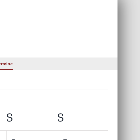
ermine
AG
S
SAMSTAG
S
SONNTAG