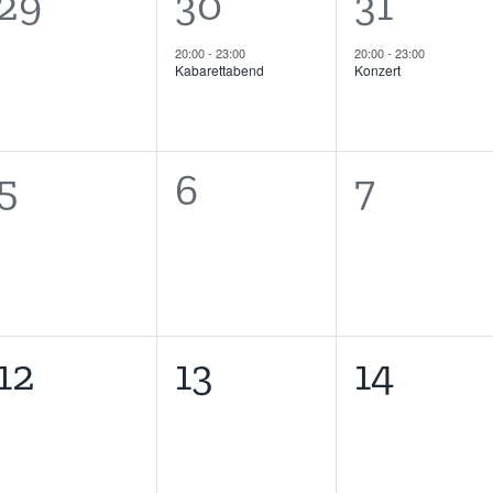
0
1
1
29
30
31
tungen,
Veranstaltungen,
Veranstaltung,
Veranst
20:00
-
23:00
20:00
-
23:00
Kabarettabend
Konzert
0
0
0
5
6
7
tungen,
Veranstaltungen,
Veranstaltungen
Verans
0
0
0
12
13
14
tungen,
Veranstaltungen,
Veranstaltungen
Verans