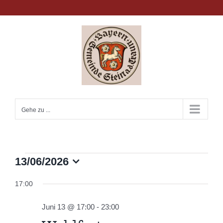
Zum
Inhalt
springen
Gehe zu ...
Veranstaltungen
13/06/2026
Datum
wählen.
17:00
für
Juni 13 @ 17:00
-
23:00