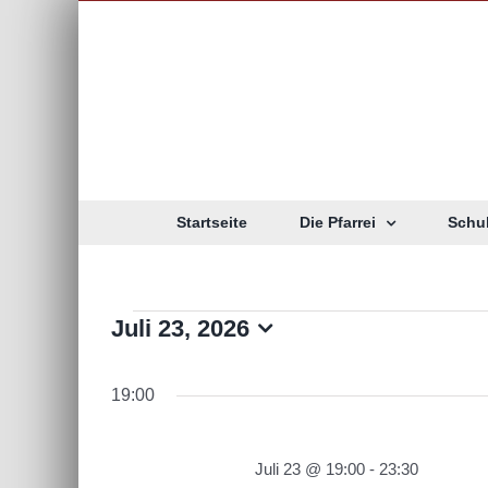
Zum
Inhalt
springen
Startseite
Die Pfarrei
Schu
Veranstaltunge
Juli 23, 2026
Datum
wählen.
für
19:00
Juli
Juli 23 @ 19:00
-
23:30