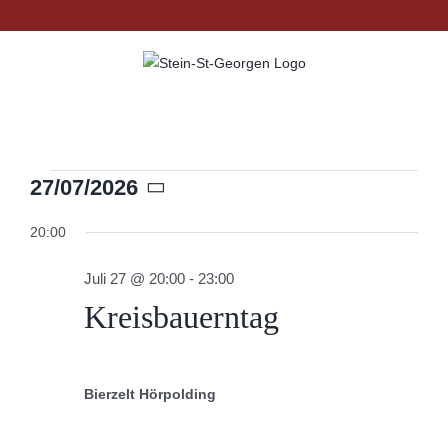
Zum
Inhalt
springen
Veranstaltungen
27/07/2026
Datum
wählen.
20:00
für
Juli 27 @ 20:00
-
23:00
Juli
Kreisbauerntag
27,
Bierzelt Hörpolding
2026