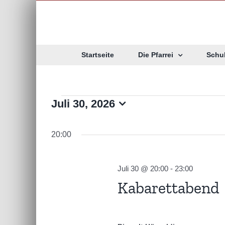
Zum
Inhalt
springen
Startseite
Die Pfarrei
Schu
Veranstaltunge
Juli 30, 2026
Datum
wählen.
für
20:00
Juli
Juli 30 @ 20:00
-
23:00
Kabarettabend
30,