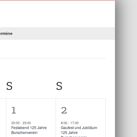
ermine
AG
S
SAMSTAG
S
SONNTAG
1
1
1
2
altung,
Veranstaltung,
Veranstaltung
20:00
-
23:00
8:00
-
17:00
Festabend 125 Jahre
Gaufest und Jubiläum
Burschenverein
125 Jahre