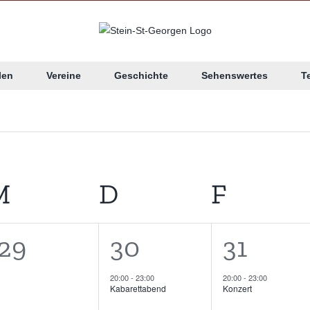
len
Vereine
Geschichte
Sehenswertes
T
n
AG
M
MITTWOCH
D
DONNERSTAG
F
FREIT
0
1
1
29
30
31
tungen,
Veranstaltungen,
Veranstaltung,
Veranst
20:00
-
23:00
20:00
-
23:00
Kabarettabend
Konzert