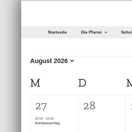
Zum
Inhalt
springen
Startseite
Die Pfarrei
Schu
Veranstaltunge
August 2026
Datum
wählen.
Kalender
M
MONTAG
D
DIENST
von
1
0
27
28
Veranstaltungen
Veranstaltung,
Veranstal
20:00
-
23:00
Kreisbauerntag